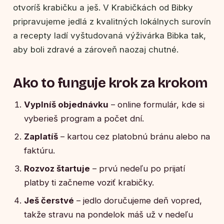
otvoríš krabičku a ješ. V Krabičkách od Bibky
pripravujeme jedlá z kvalitných lokálnych surovín
a recepty ladí vyštudovaná výživárka Bibka tak,
aby boli zdravé a zároveň naozaj chutné.
Ako to funguje krok za krokom
Vyplníš objednávku
– online formulár, kde si
vyberieš program a počet dní.
Zaplatíš
– kartou cez platobnú bránu alebo na
faktúru.
Rozvoz štartuje
– prvú nedeľu po prijatí
platby ti začneme voziť krabičky.
Ješ čerstvé
– jedlo doručujeme deň vopred,
takže stravu na pondelok máš už v nedeľu