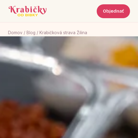
Objednať
Domov
/
Blog
/ Krabičková strava Žilina