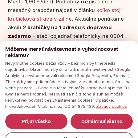
Mesto 1,90 €/deň). Podrobný rozpis cien aj
mesačný prepočet nájdeš v článku
koľko stojí
krabičková strava v Žiline
. Aktuálne ponúkame
akciu
2 krabičky na 1 adresu s dopravou
zadarmo
– stačí objednať telefonicky na 0904
923 405 alebo e‑mailom.
Môžeme merať návštevnosť a vyhodnocovať
reklamu?
Nevyhnutné cookies bežia vždy – bez nich by ti neprešla
💡
Tip:
Ak si nie si istý/á kalóriami, vyber
objednávka. Okrem nich by sme radi merali návštevnosť (Google
program 5 jedál na mieru – pomôžeme ti
Analytics) a vyhodnocovali reklamu (Google Ads, Meta, Ecomail).
Zbierali by sme pritom údaje o tvojom zariadení a o tom, čo si na
nastaviť makrá podľa cieľa, či už chceš
webe prezeral – Google a Meta ich môžu spracúvať aj mimo EÚ.
chudnúť, udržiavať váhu alebo naberať.
Kým sa nerozhodneš, nespustí sa nič z toho a súhlas môžeš
kedykoľvek odvolať cez „Nastavenia cookies“ v pätičke.
Prevádzkovateľ: Vitabi s. r. o., IČO 54 875 439.
Zásady cookies
Pre koho sú krabičky vhodné?
Prijať všetko
Odmietnuť všetko
Krabičková strava je vhodná pre
každého, kto