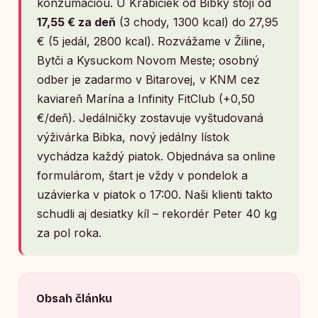
konzumáciou. U Krabičiek od Bibky stojí od
17,55 € za deň
(3 chody, 1300 kcal) do 27,95
€ (5 jedál, 2800 kcal). Rozvážame v Žiline,
Bytči a Kysuckom Novom Meste; osobný
odber je zadarmo v Bitarovej, v KNM cez
kaviareň Marína a Infinity FitClub (+0,50
€/deň). Jedálničky zostavuje vyštudovaná
výživárka Bibka, nový jedálny lístok
vychádza každý piatok. Objednáva sa online
formulárom, štart je vždy v pondelok a
uzávierka v piatok o 17:00. Naši klienti takto
schudli aj desiatky kíl – rekordér Peter 40 kg
za pol roka.
Obsah článku