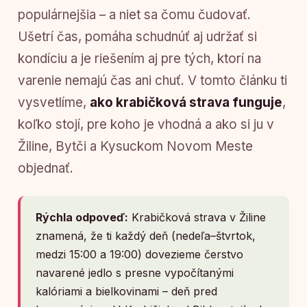
populárnejšia – a niet sa čomu čudovať.
Ušetrí čas, pomáha schudnúť aj udržať si
kondíciu a je riešením aj pre tých, ktorí na
varenie nemajú čas ani chuť. V tomto článku ti
vysvetlíme,
ako krabičková strava funguje
,
koľko stojí, pre koho je vhodná a ako si ju v
Žiline, Bytči a Kysuckom Novom Meste
objednať.
Rýchla odpoveď:
Krabičková strava v Žiline
znamená, že ti každý deň (nedeľa–štvrtok,
medzi 15:00 a 19:00) dovezieme čerstvo
navarené jedlo s presne vypočítanými
kalóriami a bielkovinami – deň pred