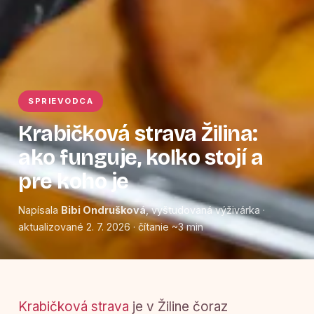
SPRIEVODCA
Krabičková strava Žilina:
ako funguje, koľko stojí a
pre koho je
Napísala
Bibi Ondrušková
, vyštudovaná výživárka ·
aktualizované 2. 7. 2026 · čítanie ~3 min
Krabičková strava
je v Žiline čoraz