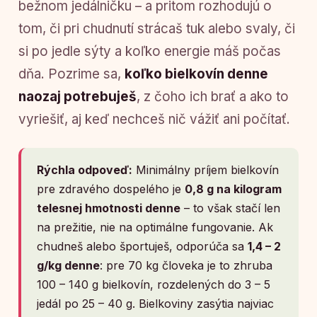
bežnom jedálničku – a pritom rozhodujú o
tom, či pri chudnutí strácaš tuk alebo svaly, či
si po jedle sýty a koľko energie máš počas
dňa. Pozrime sa,
koľko bielkovín denne
naozaj potrebuješ
, z čoho ich brať a ako to
vyriešiť, aj keď nechceš nič vážiť ani počítať.
Rýchla odpoveď:
Minimálny príjem bielkovín
pre zdravého dospelého je
0,8 g na kilogram
telesnej hmotnosti denne
– to však stačí len
na prežitie, nie na optimálne fungovanie. Ak
chudneš alebo športuješ, odporúča sa
1,4 – 2
g/kg denne
: pre 70 kg človeka je to zhruba
100 – 140 g bielkovín, rozdelených do 3 – 5
jedál po 25 – 40 g. Bielkoviny zasýtia najviac