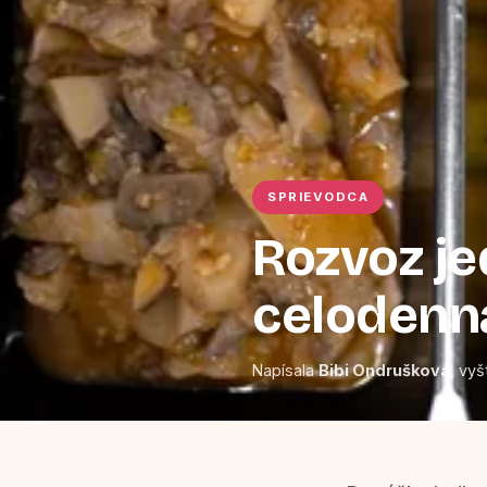
SPRIEVODCA
Rozvoz je
celodenn
Napísala
Bibi Ondrušková
, vyš