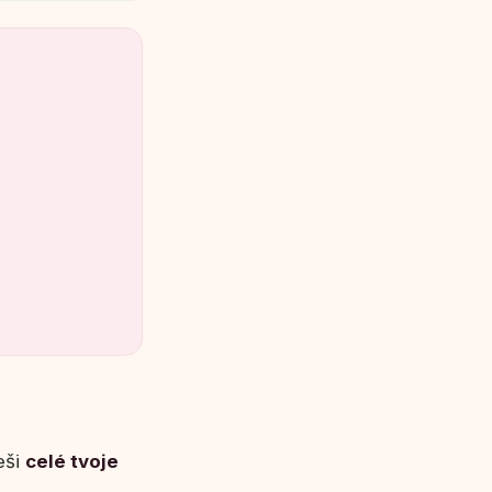
eši
celé tvoje