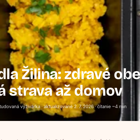
dla Žilina: zdravé ob
á strava až domov
tudovaná výživárka · aktualizované 2. 7. 2026 · čítanie ~4 min