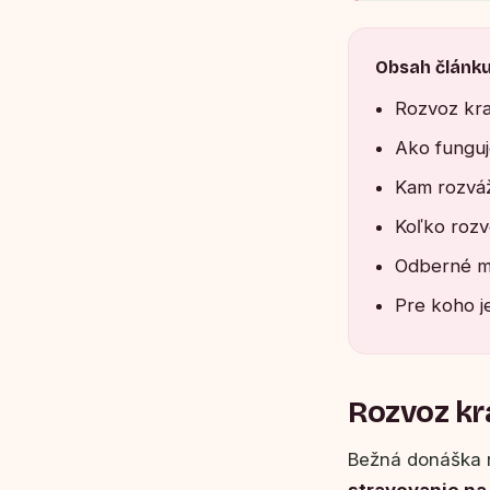
Obsah článk
Rozvoz kra
Ako funguj
Kam rozváž
Koľko rozvo
Odberné mi
Pre koho je
Rozvoz kra
Bežná donáška ri
stravovanie na