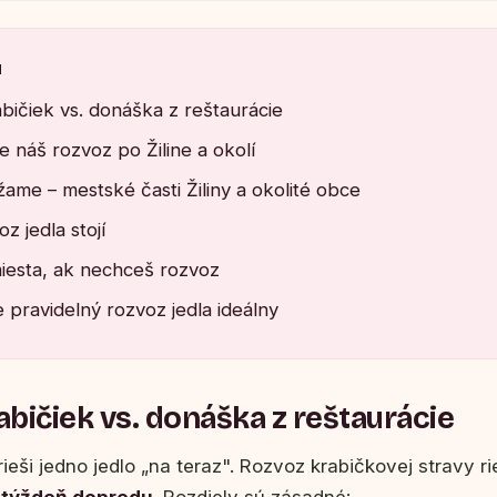
u
bičiek vs. donáška z reštaurácie
e náš rozvoz po Žiline a okolí
ame – mestské časti Žiliny a okolité obce
z jedla stojí
esta, ak nechceš rozvoz
 pravidelný rozvoz jedla ideálny
bičiek vs. donáška z reštaurácie
eši jedno jedlo „na teraz". Rozvoz krabičkovej stravy ri
 týždeň dopredu
. Rozdiely sú zásadné: