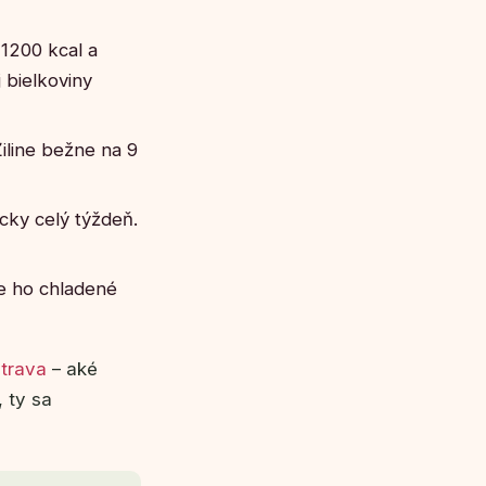
1200 kcal a
 bielkoviny
iline bežne na 9
icky celý týždeň.
me ho chladené
strava
– aké
 ty sa