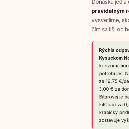
Donášku jedla 
pravidelným 
vysvetlíme, ako
čím sa líši od
Rýchla odpo
Kysuckom N
konzumáciou, 
potrebuješ. N
za 19,75 €/de
3,00 € za dor
Bitarovej je 
FitClub) za 0
krabičky príd
zostavuje vyš