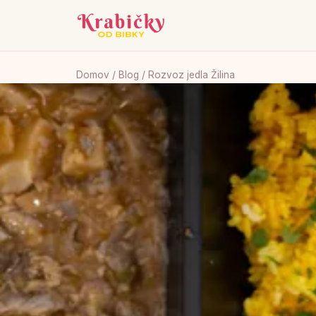
Domov
/
Blog
/ Rozvoz jedla Žilina