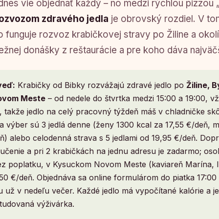
dnes vie objednať každý – no medzi rýchlou pizzou „
rozvozom zdravého jedla
je obrovský rozdiel. V tom
 funguje rozvoz krabičkovej stravy po Žiline a okolí,
 bežnej donášky z reštaurácie a pre koho dáva najväč
veď:
Krabičky od Bibky rozvážajú zdravé jedlo po
Žiline, B
ovom Meste
– od nedele do štvrtka medzi 15:00 a 19:00, v
takže jedlo na celý pracovný týždeň máš v chladničke skô
a výber sú 3 jedlá denne (ženy 1300 kcal za 17,55 €/deň, m
ň) alebo celodenná strava s 5 jedlami od 19,95 €/deň. Dopra
učenie a pri 2 krabičkách na jednu adresu je zadarmo; os
bez poplatku, v Kysuckom Novom Meste (kaviareň Marína, In
,50 €/deň. Objednáva sa online formulárom do piatka 17:00
u už v nedeľu večer. Každé jedlo má vypočítané kalórie a j
tudovaná výživárka.