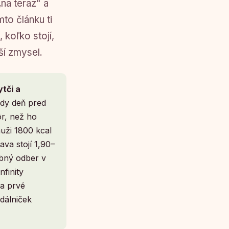
na teraz" a
to článku ti
 koľko stojí,
ší zmysel.
ytči a
ždy deň pred
r, než ho
uži 1800 kcal
va stojí 1,90–
obný odber v
finity
 a prvé
edálniček