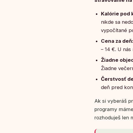
Kalórie pod 
nikde sa nedo
vypočítané p
Cena za deň
– 14 €. U ná
Žiadne obje
Žiadne večer
Čerstvosť d
deň pred konz
Ak si vyberáš pr
programy máme a
rozhoduješ len 