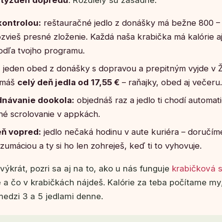
kontrolou:
reštauračné jedlo z donášky má bežne 800 – 
zvieš presné zloženie. Každá naša krabička má kalórie aj
odľa tvojho programu.
:
jeden obed z donášky s dopravou a prepitným vyjde v Ž
s máš
celý deň jedla od 17,55 €
– raňajky, obed aj večeru.
dnávanie dookola:
objednáš raz a jedlo ti chodí automat
né scrolovanie v appkách.
eň vopred:
jedlo nečaká hodinu v aute kuriéra – doručí
umáciou a ty si ho len zohreješ, keď ti to vyhovuje.
výkrát, pozri sa aj na to, ako u nás funguje
krabičková 
 čo v krabičkách nájdeš. Kalórie za teba počítame my,
medzi 3 a 5 jedlami denne.